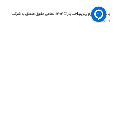
پاناپال
- پلتفرم برتر پرداخت یار © 1404 . تمامی حقوق متعلق به شرکت
پاناپال
است.