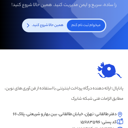
را ساده، سریع و ایمن مدیریت کنید. همین حالا شروع کنید!
میخوام ثبت نام کنم
همین حالا شروع کنید.
پاناپال؛ ارائه دهنده درگاه پرداخت اینترنتی با استفاده از فن آوری های نوین،
مطابق الزامات فنی شبکه شابرک
دفتر طالقانی: تهران، خیابان طالقانی، بین بهار و شریعتی، پلاک 66
کد پستی: 1561835916