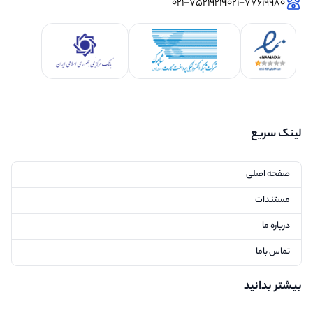
021-75219219
021-77619980
لینک سریع
صفحه اصلی
مستندات
درباره ما
تماس باما
بیشتر بدانید