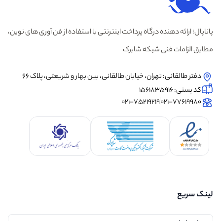
پاناپال؛ ارائه دهنده درگاه پرداخت اینترنتی با استفاده از فن آوری های نوین،
مطابق الزامات فنی شبکه شابرک
دفتر طالقانی: تهران، خیابان طالقانی، بین بهار و شریعتی، پلاک 66
کد پستی: 1561835916
021-75219219
021-77619980
لینک سریع