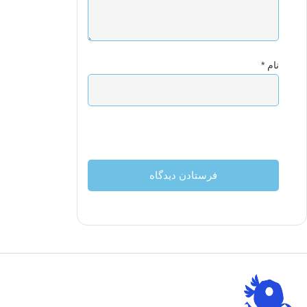
نام
*