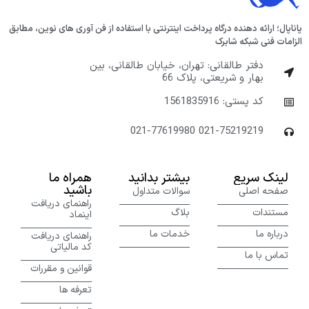
پاناپال؛ ارائه دهنده درگاه پرداخت اینترنتی با استفاده از فن آوری های نوین، مطابق
الزامات فنی شبکه شابرک
دفتر طالقانی: تهران، خیابان طالقانی، بین
بهار و شریعتی، پلاک 66
کد پستی: 1561835916
021-77619980 021-75219219
لینک سریع
بیشتر بدانید
همراه ما
باشید
صفحه اصلی
سوالات متداول
راهنمای دریافت
مستندات
بلاگ
اینماد
درباره ما
خدمات ما
راهنمای دریافت
کد مالیاتی
تماس با ما
قوانین و مقررات
تعرفه ها