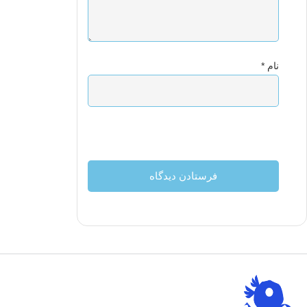
نام
*